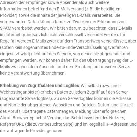
Adressen der Empfänger sowie Absender als auch weitere
Informationen betreffend den E-Mailversand (z.B. die beteiligten
Provider) sowie die Inhalte der jeweiligen E-Mails verarbeitet. Die
vorgenannten Daten können ferner zu Zwecken der Erkennung von
SPAM verarbeitet werden. Wir bitten darum, zu beachten, dass E-Mails
im Internet grundsätzlich nicht verschlüsselt versendet werden. Im
Regelfall werden E-Mails zwar auf dem Transportweg verschlüsselt, aber
(sofern kein sogenanntes Ende-zu-Ende-Verschlüsselungsverfahren
eingesetzt wird) nicht auf den Servern, von denen sie abgesendet und
empfangen werden. Wir können daher für den Übertragungsweg der E-
Mails zwischen dem Absender und dem Empfang auf unserem Server
keine Verantwortung übernehmen.
Erhebung von Zugriffsdaten und Logfiles
: Wir selbst (bzw. unser
Webhostinganbieter) erheben Daten zu jedem Zugriff auf den Server
(sogenannte Serverlogfiles). Zu den Serverlogfiles können die Adresse
und Name der abgerufenen Webseiten und Dateien, Datum und Uhrzeit
des Abrufs, übertragene Datenmengen, Meldung über erfolgreichen
Abruf, Browsertyp nebst Version, das Betriebssystem des Nutzers,
Referrer URL (die zuvor besuchte Seite) und im Regelfall IP-Adressen und
der anfragende Provider gehören.