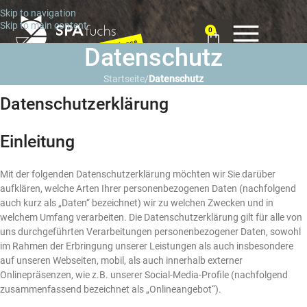
Skip to navigation
Skip to main content
0
Datenschutz
Startseite
/
Datenschutz
Datenschutzerklärung
Einleitung
Mit der folgenden Datenschutzerklärung möchten wir Sie darüber
aufklären, welche Arten Ihrer personenbezogenen Daten (nachfolgend
auch kurz als „Daten“ bezeichnet) wir zu welchen Zwecken und in
welchem Umfang verarbeiten. Die Datenschutzerklärung gilt für alle von
uns durchgeführten Verarbeitungen personenbezogener Daten, sowohl
im Rahmen der Erbringung unserer Leistungen als auch insbesondere
auf unseren Webseiten, mobil, als auch innerhalb externer
Onlinepräsenzen, wie z.B. unserer Social-Media-Profile (nachfolgend
zusammenfassend bezeichnet als „Onlineangebot“).