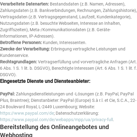
Verarbeitete Datenarten:
Bestandsdaten (z.B. Namen, Adressen),
Zahlungsdaten (z.B. Bankverbindungen, Rechnungen, Zahlungshistorie),
Vertragsdaten (z.B. Vertragsgegenstand, Laufzeit, Kundenkategorie),
Nutzungsdaten (z.B. besuchte Webseiten, Interesse an Inhalten,
Zugriffszeiten), Meta-/Kommunikationsdaten (z.B. Geräte-
Informationen, IP-Adressen).
Betroffene Personen:
Kunden, Interessenten.
Zwecke der Verarbeitung:
Erbringung vertragliche Leistungen und
Kundenservice.
Rechtsgrundlagen:
Vertragserfüllung und vorvertragliche Anfragen (Art.
6 Abs. 1 S. 1 lit. b. DSGVO), Berechtigte Interessen (Art. 6 Abs. 1 S. 1 lit. f.
DSGVO).
Eingesetzte Dienste und Diensteanbieter:
PayPal:
Zahlungsdienstleistungen und -Lösungen (z.B. PayPal, PayPal
Plus, Braintree); Dienstanbieter: PayPal (Europe) S.à r.l. et Cie, S.C.A., 22-
24 Boulevard Royal, L-2449 Luxembourg; Website:
https://www.paypal.com/de
; Datenschutzerklärung:
https://www.paypal.com/de/webapps/mpp/ua/privacy-full
.
Bereitstellung des Onlineangebotes und
Webhosting