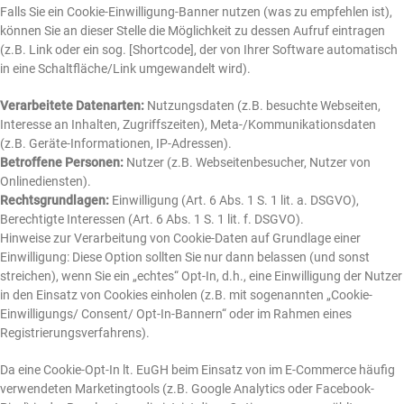
Falls Sie ein Cookie-Einwilligung-Banner nutzen (was zu empfehlen ist),
können Sie an dieser Stelle die Möglichkeit zu dessen Aufruf eintragen
(z.B. Link oder ein sog. [Shortcode], der von Ihrer Software automatisch
in eine Schaltfläche/Link umgewandelt wird).
Verarbeitete Datenarten:
Nutzungsdaten (z.B. besuchte Webseiten,
Interesse an Inhalten, Zugriffszeiten), Meta-/Kommunikationsdaten
(z.B. Geräte-Informationen, IP-Adressen).
Betroffene Personen:
Nutzer (z.B. Webseitenbesucher, Nutzer von
Onlinediensten).
Rechtsgrundlagen:
Einwilligung (Art. 6 Abs. 1 S. 1 lit. a. DSGVO),
Berechtigte Interessen (Art. 6 Abs. 1 S. 1 lit. f. DSGVO).
Hinweise zur Verarbeitung von Cookie-Daten auf Grundlage einer
Einwilligung: Diese Option sollten Sie nur dann belassen (und sonst
streichen), wenn Sie ein „echtes“ Opt-In, d.h., eine Einwilligung der Nutzer
in den Einsatz von Cookies einholen (z.B. mit sogenannten „Cookie-
Einwilligungs/ Consent/ Opt-In-Bannern“ oder im Rahmen eines
Registrierungsverfahrens).
Da eine Cookie-Opt-In lt. EuGH beim Einsatz von im E-Commerce häufig
verwendeten Marketingtools (z.B. Google Analytics oder Facebook-